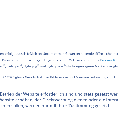
n erfolgt ausschließlich an Unternehmer, Gewerbetreibende, öffentliche Instit
le Preise verstehen sich zzgl. der gesetzlichen Mehrwertsteuer und
Versandko
®
®
®
®
ec
, dydaqtec
, dydaqlog
und dydaqmeas
sind eingetragene Marken der g
© 2025 gbm - Gesellschaft für Bildanalyse und Messwerterfassung mbH
Betrieb der Website erforderlich sind und stets gesetzt we
Website erhöhen, der Direktwerbung dienen oder die Inter
chen sollen, werden nur mit Ihrer Zustimmung gesetzt.