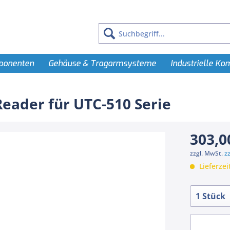
ponenten
Gehäuse & Tragarmsysteme
Industrielle K
eader für UTC-510 Serie
303,0
zzgl. MwSt.
z
Lieferzei