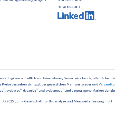
Impressum
n erfolgt ausschließlich an Unternehmer, Gewerbetreibende, öffentliche Instit
le Preise verstehen sich zzgl. der gesetzlichen Mehrwertsteuer und
Versandko
®
®
®
®
ec
, dydaqtec
, dydaqlog
und dydaqmeas
sind eingetragene Marken der g
© 2025 gbm - Gesellschaft für Bildanalyse und Messwerterfassung mbH