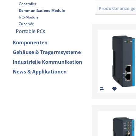
Controller
2
Produkte anzeige
Kommunikations-Module
I/O-Module
Zubehör
Portable PCs
Komponenten
Gehäuse & Tragarmsysteme
Industrielle Kommunikation
News & Applikationen