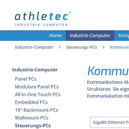
Home
Industrie-Computer
Kom
Industrie-Computer
Steuerungs-PCs
Kommunik
Kommun
Industrie-Computer
Panel PCs
Kommunikations-Mod
Modulare Panel PCs
Strukturen. Sie eig
All-In-One Touch PCs
Kommuniukation mit
Embedded PCs
19"-Rackmount-PCs
Wallmount-PCs
GigaBit Ethernet P
Steuerungs-PCs