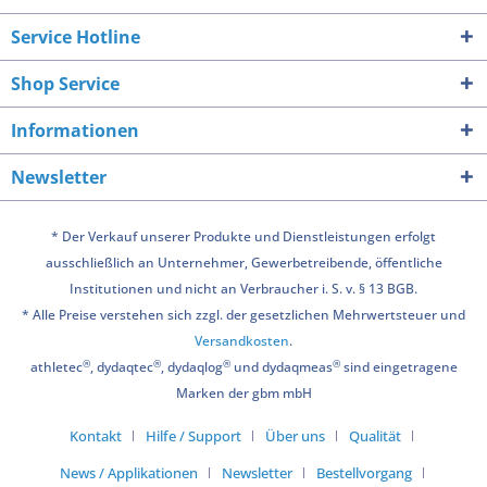
Service Hotline
Shop Service
Informationen
Newsletter
* Der Verkauf unserer Produkte und Dienstleistungen erfolgt
ausschließlich an Unternehmer, Gewerbetreibende, öffentliche
Institutionen und nicht an Verbraucher i. S. v. § 13 BGB.
* Alle Preise verstehen sich zzgl. der gesetzlichen Mehrwertsteuer und
Versandkosten
.
®
®
®
®
athletec
, dydaqtec
, dydaqlog
und dydaqmeas
sind eingetragene
Marken der gbm mbH
Kontakt
Hilfe / Support
Über uns
Qualität
News / Applikationen
Newsletter
Bestellvorgang