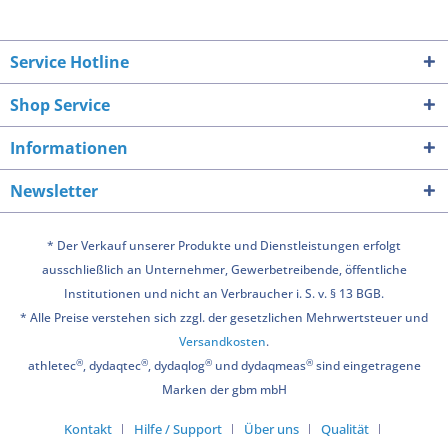
Service Hotline
Shop Service
Informationen
Newsletter
* Der Verkauf unserer Produkte und Dienstleistungen erfolgt
ausschließlich an Unternehmer, Gewerbetreibende, öffentliche
Institutionen und nicht an Verbraucher i. S. v. § 13 BGB.
* Alle Preise verstehen sich zzgl. der gesetzlichen Mehrwertsteuer und
Versandkosten
.
®
®
®
®
athletec
, dydaqtec
, dydaqlog
und dydaqmeas
sind eingetragene
Marken der gbm mbH
Kontakt
Hilfe / Support
Über uns
Qualität