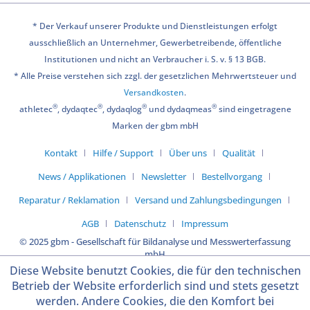
* Der Verkauf unserer Produkte und Dienstleistungen erfolgt
ausschließlich an Unternehmer, Gewerbetreibende, öffentliche
Institutionen und nicht an Verbraucher i. S. v. § 13 BGB.
* Alle Preise verstehen sich zzgl. der gesetzlichen Mehrwertsteuer und
Versandkosten
.
®
®
®
®
athletec
, dydaqtec
, dydaqlog
und dydaqmeas
sind eingetragene
Marken der gbm mbH
Kontakt
Hilfe / Support
Über uns
Qualität
News / Applikationen
Newsletter
Bestellvorgang
Reparatur / Reklamation
Versand und Zahlungsbedingungen
AGB
Datenschutz
Impressum
© 2025 gbm - Gesellschaft für Bildanalyse und Messwerterfassung
mbH
Diese Website benutzt Cookies, die für den technischen
Betrieb der Website erforderlich sind und stets gesetzt
werden. Andere Cookies, die den Komfort bei