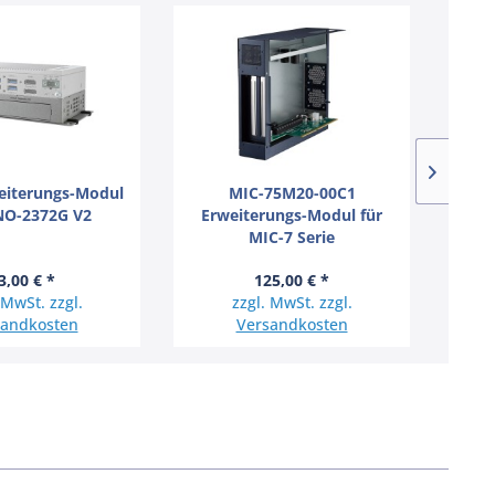
eiterungs-Modul
MIC-75M20-00C1
NO-2372G V2
Erweiterungs-Modul für
Er
MIC-7 Serie
3,00 € *
125,00 € *
 MwSt. zzgl.
zzgl. MwSt. zzgl.
sandkosten
Versandkosten