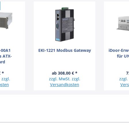
-00A1
EKI-1221 Modbus Gateway
iDoor-Erw
es ATX-
für U
ard
€ *
ab 308,00 € *
7
 zzgl.
zzgl. MwSt. zzgl.
zzgl.
sten
Versandkosten
Ver