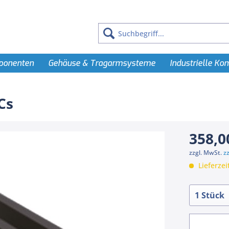
ponenten
Gehäuse & Tragarmsysteme
Industrielle K
Cs
358,0
zzgl. MwSt.
z
Lieferzei