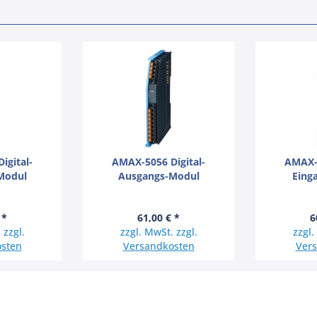
igital-
AMAX-5056 Digital-
AMAX-5
Modul
Ausgangs-Modul
Eing
 *
61,00 € *
6
 zzgl.
zzgl. MwSt. zzgl.
zzgl.
sten
Versandkosten
Ver