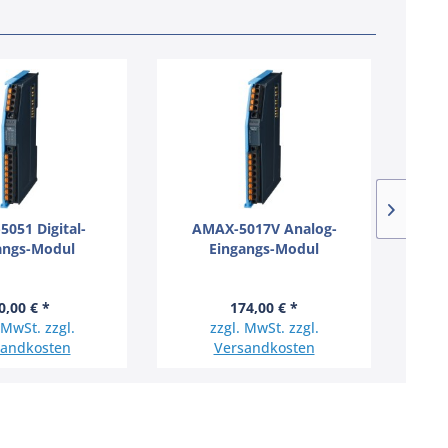
051 Digital-
AMAX-5017V Analog-
A
angs-Modul
Eingangs-Modul
0,00 € *
174,00 € *
 MwSt. zzgl.
zzgl. MwSt. zzgl.
sandkosten
Versandkosten