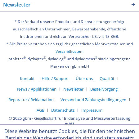
Newsletter
* Der Verkauf unserer Produkte und Dienstleistungen erfolgt
ausschließlich an Unternehmer, Gewerbetreibende, öffentliche
Institutionen und nicht an Verbraucher i. S. v. § 13 BGB.
* Alle Preise verstehen sich zzgl. der gesetzlichen Mehrwertsteuer und
Versandkosten
.
®
®
®
®
athletec
, dydaqtec
, dydaqlog
und dydaqmeas
sind eingetragene
Marken der gbm mbH
Kontakt
Hilfe / Support
Über uns
Qualität
News / Applikationen
Newsletter
Bestellvorgang
Reparatur / Reklamation
Versand und Zahlungsbedingungen
AGB
Datenschutz
Impressum
© 2025 gbm - Gesellschaft für Bildanalyse und Messwerterfassung
mbH
Diese Website benutzt Cookies, die für den technischen
Betrieb der Website erforderlich sind und stets gesetzt