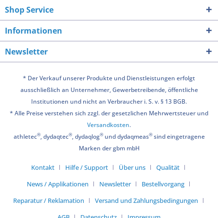
Shop Service
Informationen
Newsletter
* Der Verkauf unserer Produkte und Dienstleistungen erfolgt
ausschließlich an Unternehmer, Gewerbetreibende, öffentliche
Institutionen und nicht an Verbraucher i. S. v. § 13 BGB.
* Alle Preise verstehen sich zzgl. der gesetzlichen Mehrwertsteuer und
Versandkosten
.
®
®
®
®
athletec
, dydaqtec
, dydaqlog
und dydaqmeas
sind eingetragene
Marken der gbm mbH
Kontakt
Hilfe / Support
Über uns
Qualität
News / Applikationen
Newsletter
Bestellvorgang
Reparatur / Reklamation
Versand und Zahlungsbedingungen
AGB
Datenschutz
Impressum