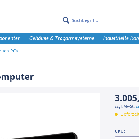
ponenten
Gehäuse & Tragarmsysteme
Industrielle K
Touch PCs
Computer
3.005
zzgl. MwSt.
z
Lieferzei
CPU: