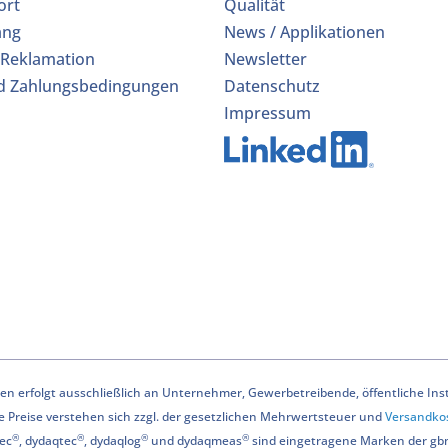
ort
Qualität
ang
News / Applikationen
 Reklamation
Newsletter
d Zahlungsbedingungen
Datenschutz
Impressum
n erfolgt ausschließlich an Unternehmer, Gewerbetreibende, öffentliche Instit
le Preise verstehen sich zzgl. der gesetzlichen Mehrwertsteuer und
Versandko
®
®
®
®
ec
, dydaqtec
, dydaqlog
und dydaqmeas
sind eingetragene Marken der g