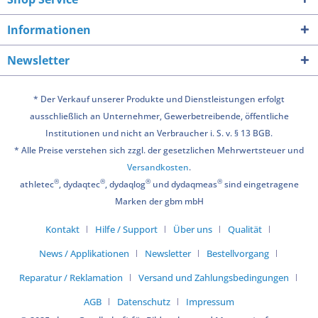
Informationen
Newsletter
* Der Verkauf unserer Produkte und Dienstleistungen erfolgt
ausschließlich an Unternehmer, Gewerbetreibende, öffentliche
Institutionen und nicht an Verbraucher i. S. v. § 13 BGB.
* Alle Preise verstehen sich zzgl. der gesetzlichen Mehrwertsteuer und
Versandkosten
.
®
®
®
®
athletec
, dydaqtec
, dydaqlog
und dydaqmeas
sind eingetragene
Marken der gbm mbH
Kontakt
Hilfe / Support
Über uns
Qualität
News / Applikationen
Newsletter
Bestellvorgang
Reparatur / Reklamation
Versand und Zahlungsbedingungen
AGB
Datenschutz
Impressum