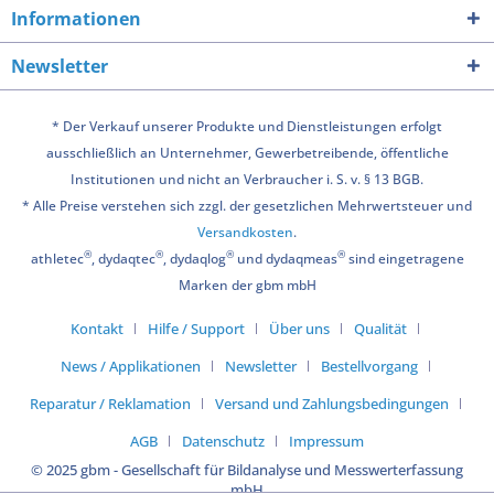
Informationen
Newsletter
* Der Verkauf unserer Produkte und Dienstleistungen erfolgt
ausschließlich an Unternehmer, Gewerbetreibende, öffentliche
Institutionen und nicht an Verbraucher i. S. v. § 13 BGB.
* Alle Preise verstehen sich zzgl. der gesetzlichen Mehrwertsteuer und
Versandkosten
.
®
®
®
®
athletec
, dydaqtec
, dydaqlog
und dydaqmeas
sind eingetragene
Marken der gbm mbH
Kontakt
Hilfe / Support
Über uns
Qualität
News / Applikationen
Newsletter
Bestellvorgang
Reparatur / Reklamation
Versand und Zahlungsbedingungen
AGB
Datenschutz
Impressum
© 2025 gbm - Gesellschaft für Bildanalyse und Messwerterfassung
mbH