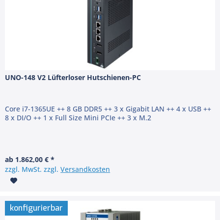
UNO-148 V2 Lüfterloser Hutschienen-PC
Core i7-1365UE ++ 8 GB DDR5 ++ 3 x Gigabit LAN ++ 4 x USB ++
8 x DI/O ++ 1 x Full Size Mini PCIe ++ 3 x M.2
ab 1.862,00 € *
zzgl. MwSt. zzgl.
Versandkosten
konfigurierbar