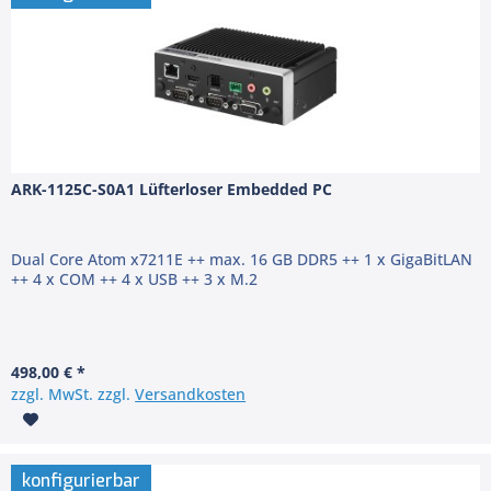
ARK-1125C-S0A1 Lüfterloser Embedded PC
Dual Core Atom x7211E ++ max. 16 GB DDR5 ++ 1 x GigaBitLAN
++ 4 x COM ++ 4 x USB ++ 3 x M.2
498,00 € *
zzgl. MwSt. zzgl.
Versandkosten
konfigurierbar