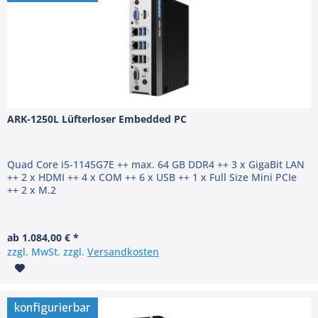
ARK-1250L Lüfterloser Embedded PC
Quad Core i5-1145G7E ++ max. 64 GB DDR4 ++ 3 x GigaBit LAN
++ 2 x HDMI ++ 4 x COM ++ 6 x USB ++ 1 x Full Size Mini PCIe
++ 2 x M.2
ab 1.084,00 € *
zzgl. MwSt. zzgl.
Versandkosten
konfigurierbar