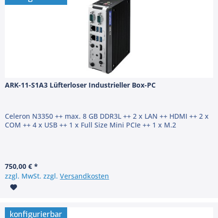
ARK-11-S1A3 Lüfterloser Industrieller Box-PC
Celeron N3350 ++ max. 8 GB DDR3L ++ 2 x LAN ++ HDMI ++ 2 x
COM ++ 4 x USB ++ 1 x Full Size Mini PCIe ++ 1 x M.2
750,00 € *
zzgl. MwSt. zzgl.
Versandkosten
konfigurierbar