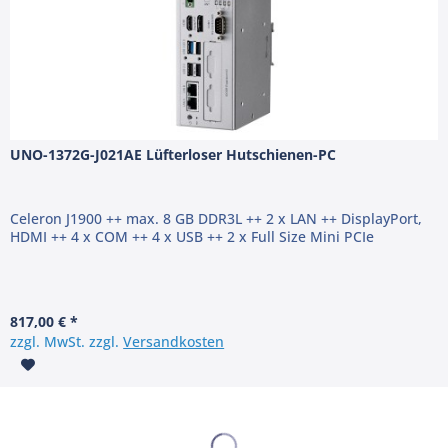
UNO-1372G-J021AE Lüfterloser Hutschienen-PC
Celeron J1900 ++ max. 8 GB DDR3L ++ 2 x LAN ++ DisplayPort,
HDMI ++ 4 x COM ++ 4 x USB ++ 2 x Full Size Mini PCIe
817,00 € *
zzgl. MwSt. zzgl.
Versandkosten