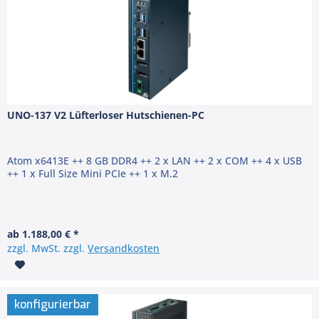
UNO-137 V2 Lüfterloser Hutschienen-PC
Atom x6413E ++ 8 GB DDR4 ++ 2 x LAN ++ 2 x COM ++ 4 x USB
++ 1 x Full Size Mini PCIe ++ 1 x M.2
ab 1.188,00 € *
zzgl. MwSt. zzgl.
Versandkosten
konfigurierbar