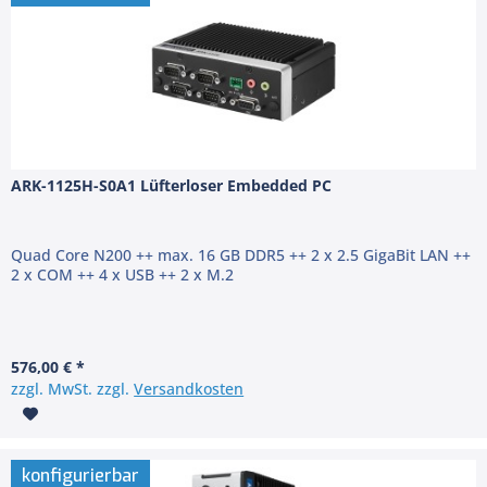
ARK-1125H-S0A1 Lüfterloser Embedded PC
Quad Core N200 ++ max. 16 GB DDR5 ++ 2 x 2.5 GigaBit LAN ++
2 x COM ++ 4 x USB ++ 2 x M.2
576,00 € *
zzgl. MwSt. zzgl.
Versandkosten
konfigurierbar