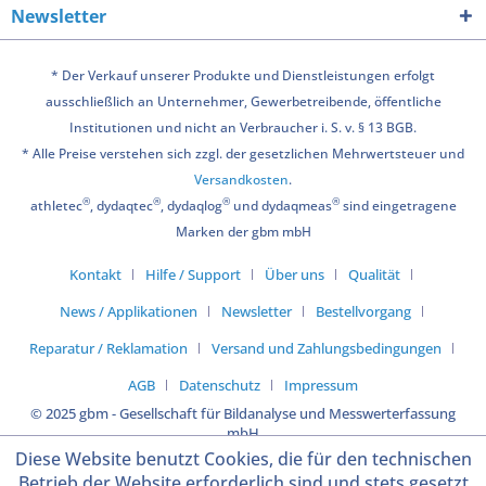
Newsletter
* Der Verkauf unserer Produkte und Dienstleistungen erfolgt
ausschließlich an Unternehmer, Gewerbetreibende, öffentliche
Institutionen und nicht an Verbraucher i. S. v. § 13 BGB.
* Alle Preise verstehen sich zzgl. der gesetzlichen Mehrwertsteuer und
Versandkosten
.
®
®
®
®
athletec
, dydaqtec
, dydaqlog
und dydaqmeas
sind eingetragene
Marken der gbm mbH
Kontakt
Hilfe / Support
Über uns
Qualität
News / Applikationen
Newsletter
Bestellvorgang
Reparatur / Reklamation
Versand und Zahlungsbedingungen
AGB
Datenschutz
Impressum
© 2025 gbm - Gesellschaft für Bildanalyse und Messwerterfassung
mbH
Diese Website benutzt Cookies, die für den technischen
Betrieb der Website erforderlich sind und stets gesetzt