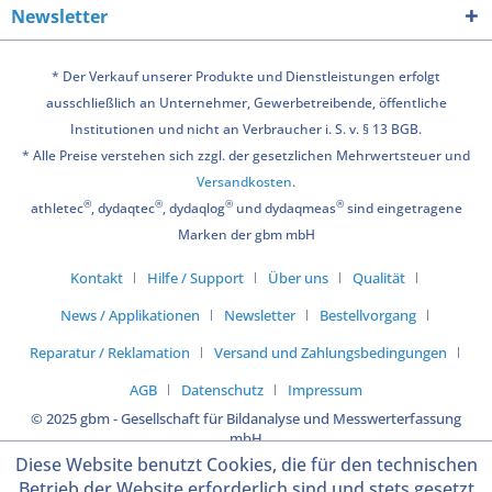
Newsletter
* Der Verkauf unserer Produkte und Dienstleistungen erfolgt
ausschließlich an Unternehmer, Gewerbetreibende, öffentliche
Institutionen und nicht an Verbraucher i. S. v. § 13 BGB.
* Alle Preise verstehen sich zzgl. der gesetzlichen Mehrwertsteuer und
Versandkosten
.
®
®
®
®
athletec
, dydaqtec
, dydaqlog
und dydaqmeas
sind eingetragene
Marken der gbm mbH
Kontakt
Hilfe / Support
Über uns
Qualität
News / Applikationen
Newsletter
Bestellvorgang
Reparatur / Reklamation
Versand und Zahlungsbedingungen
AGB
Datenschutz
Impressum
© 2025 gbm - Gesellschaft für Bildanalyse und Messwerterfassung
mbH
Diese Website benutzt Cookies, die für den technischen
Betrieb der Website erforderlich sind und stets gesetzt