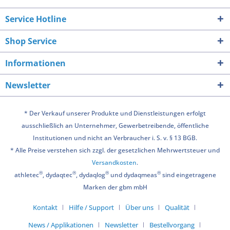
Service Hotline
Shop Service
Informationen
Newsletter
* Der Verkauf unserer Produkte und Dienstleistungen erfolgt
ausschließlich an Unternehmer, Gewerbetreibende, öffentliche
Institutionen und nicht an Verbraucher i. S. v. § 13 BGB.
* Alle Preise verstehen sich zzgl. der gesetzlichen Mehrwertsteuer und
Versandkosten
.
®
®
®
®
athletec
, dydaqtec
, dydaqlog
und dydaqmeas
sind eingetragene
Marken der gbm mbH
Kontakt
Hilfe / Support
Über uns
Qualität
News / Applikationen
Newsletter
Bestellvorgang