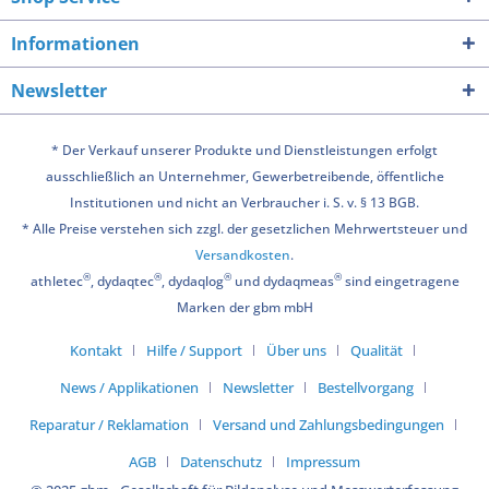
Informationen
Newsletter
* Der Verkauf unserer Produkte und Dienstleistungen erfolgt
ausschließlich an Unternehmer, Gewerbetreibende, öffentliche
Institutionen und nicht an Verbraucher i. S. v. § 13 BGB.
* Alle Preise verstehen sich zzgl. der gesetzlichen Mehrwertsteuer und
Versandkosten
.
®
®
®
®
athletec
, dydaqtec
, dydaqlog
und dydaqmeas
sind eingetragene
Marken der gbm mbH
Kontakt
Hilfe / Support
Über uns
Qualität
News / Applikationen
Newsletter
Bestellvorgang
Reparatur / Reklamation
Versand und Zahlungsbedingungen
AGB
Datenschutz
Impressum