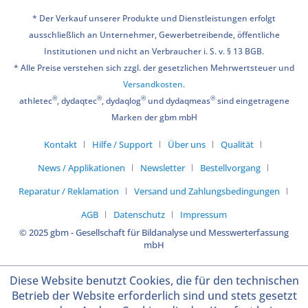
* Der Verkauf unserer Produkte und Dienstleistungen erfolgt
ausschließlich an Unternehmer, Gewerbetreibende, öffentliche
Institutionen und nicht an Verbraucher i. S. v. § 13 BGB.
* Alle Preise verstehen sich zzgl. der gesetzlichen Mehrwertsteuer und
Versandkosten
.
®
®
®
®
athletec
, dydaqtec
, dydaqlog
und dydaqmeas
sind eingetragene
Marken der gbm mbH
Kontakt
Hilfe / Support
Über uns
Qualität
News / Applikationen
Newsletter
Bestellvorgang
Reparatur / Reklamation
Versand und Zahlungsbedingungen
AGB
Datenschutz
Impressum
© 2025 gbm - Gesellschaft für Bildanalyse und Messwerterfassung
mbH
Diese Website benutzt Cookies, die für den technischen
Betrieb der Website erforderlich sind und stets gesetzt