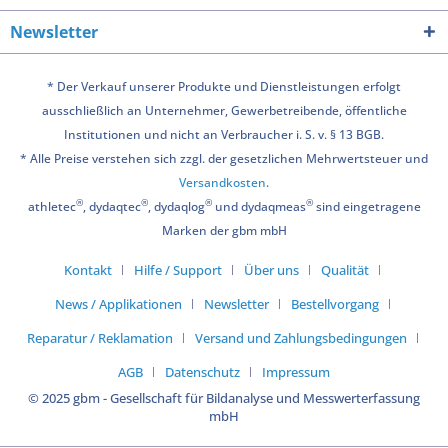
Newsletter
* Der Verkauf unserer Produkte und Dienstleistungen erfolgt
ausschließlich an Unternehmer, Gewerbetreibende, öffentliche
Institutionen und nicht an Verbraucher i. S. v. § 13 BGB.
* Alle Preise verstehen sich zzgl. der gesetzlichen Mehrwertsteuer und
Versandkosten
.
®
®
®
®
athletec
, dydaqtec
, dydaqlog
und dydaqmeas
sind eingetragene
Marken der gbm mbH
Kontakt
Hilfe / Support
Über uns
Qualität
News / Applikationen
Newsletter
Bestellvorgang
Reparatur / Reklamation
Versand und Zahlungsbedingungen
AGB
Datenschutz
Impressum
© 2025 gbm - Gesellschaft für Bildanalyse und Messwerterfassung
mbH