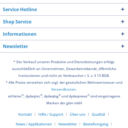
Service Hotline
Shop Service
Informationen
Newsletter
* Der Verkauf unserer Produkte und Dienstleistungen erfolgt
ausschließlich an Unternehmer, Gewerbetreibende, öffentliche
Institutionen und nicht an Verbraucher i. S. v. § 13 BGB.
* Alle Preise verstehen sich zzgl. der gesetzlichen Mehrwertsteuer und
Versandkosten
.
®
®
®
®
athletec
, dydaqtec
, dydaqlog
und dydaqmeas
sind eingetragene
Marken der gbm mbH
Kontakt
Hilfe / Support
Über uns
Qualität
News / Applikationen
Newsletter
Bestellvorgang