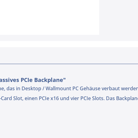
assives PCIe Backplane"
ane, das in Desktop / Wallmount PC Gehäuse verbaut werde
rd Slot, einen PCIe x16 und vier PCIe Slots. Das Backplane