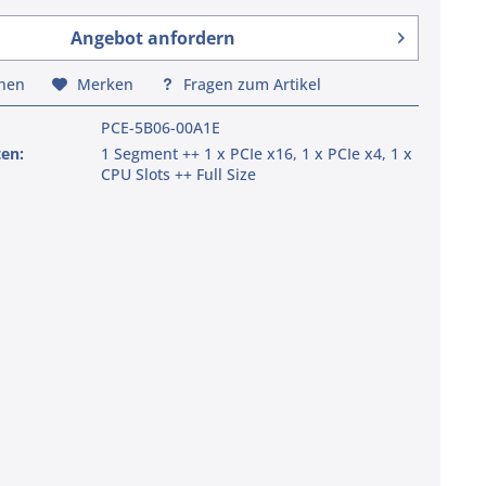
Angebot anfordern
chen
Merken
Fragen zum Artikel
PCE-5B06-00A1E
ten:
1 Segment ++ 1 x PCIe x16, 1 x PCIe x4, 1 x
CPU Slots ++ Full Size