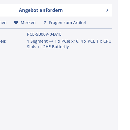
Angebot anfordern
chen
Merken
Fragen zum Artikel
PCE-5B06V-04A1E
ten:
1 Segment ++ 1 x PCIe x16, 4 x PCI, 1 x CPU
Slots ++ 2HE Butterfly