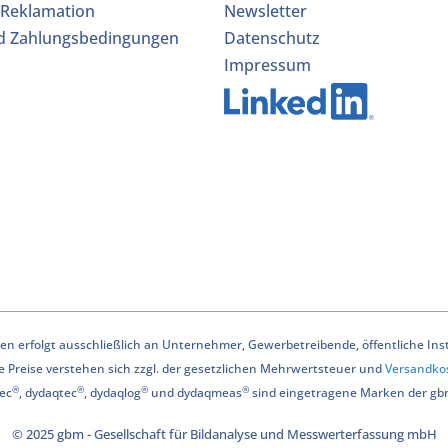
 Reklamation
Newsletter
d Zahlungsbedingungen
Datenschutz
Impressum
n erfolgt ausschließlich an Unternehmer, Gewerbetreibende, öffentliche Instit
le Preise verstehen sich zzgl. der gesetzlichen Mehrwertsteuer und
Versandko
®
®
®
®
ec
, dydaqtec
, dydaqlog
und dydaqmeas
sind eingetragene Marken der g
© 2025 gbm - Gesellschaft für Bildanalyse und Messwerterfassung mbH