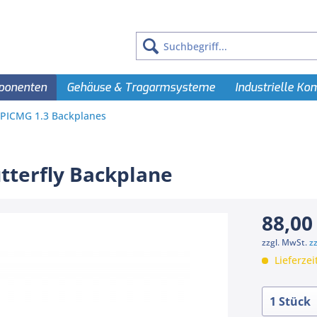
ponenten
Gehäuse & Tragarmsysteme
Industrielle K
PICMG 1.3 Backplanes
tterfly Backplane
88,00
zzgl. MwSt.
z
Lieferzei