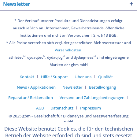
Newsletter
* Der Verkauf unserer Produkte und Dienstleistungen erfolgt
ausschließlich an Unternehmer, Gewerbetreibende, öffentliche
Institutionen und nicht an Verbraucher i. S. v. § 13 BGB.
* Alle Preise verstehen sich zzgl. der gesetzlichen Mehrwertsteuer und
Versandkosten
.
®
®
®
®
athletec
, dydaqtec
, dydaqlog
und dydaqmeas
sind eingetragene
Marken der gbm mbH
Kontakt
Hilfe / Support
Über uns
Qualität
News / Applikationen
Newsletter
Bestellvorgang
Reparatur / Reklamation
Versand und Zahlungsbedingungen
AGB
Datenschutz
Impressum
© 2025 gbm - Gesellschaft für Bildanalyse und Messwerterfassung
mbH
Diese Website benutzt Cookies, die für den technischen
Betrieb der Website erforderlich sind und stets gesetzt