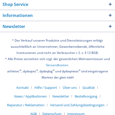
Shop Service
Informationen
Newsletter
* Der Verkauf unserer Produkte und Dienstleistungen erfolgt
ausschließlich an Unternehmer, Gewerbetreibende, öffentliche
Institutionen und nicht an Verbraucher i. S. v. § 13 BGB.
* Alle Preise verstehen sich zzgl. der gesetzlichen Mehrwertsteuer und
Versandkosten
.
®
®
®
®
athletec
, dydaqtec
, dydaqlog
und dydaqmeas
sind eingetragene
Marken der gbm mbH
Kontakt
Hilfe / Support
Über uns
Qualität
News / Applikationen
Newsletter
Bestellvorgang
Reparatur / Reklamation
Versand und Zahlungsbedingungen
AGB
Datenschutz
Impressum