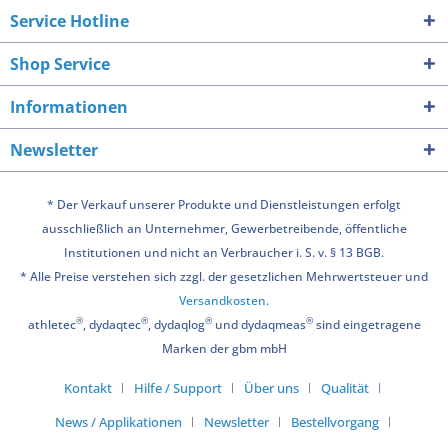
Service Hotline
Shop Service
Informationen
Newsletter
* Der Verkauf unserer Produkte und Dienstleistungen erfolgt
ausschließlich an Unternehmer, Gewerbetreibende, öffentliche
Institutionen und nicht an Verbraucher i. S. v. § 13 BGB.
* Alle Preise verstehen sich zzgl. der gesetzlichen Mehrwertsteuer und
Versandkosten
.
®
®
®
®
athletec
, dydaqtec
, dydaqlog
und dydaqmeas
sind eingetragene
Marken der gbm mbH
Kontakt
Hilfe / Support
Über uns
Qualität
News / Applikationen
Newsletter
Bestellvorgang