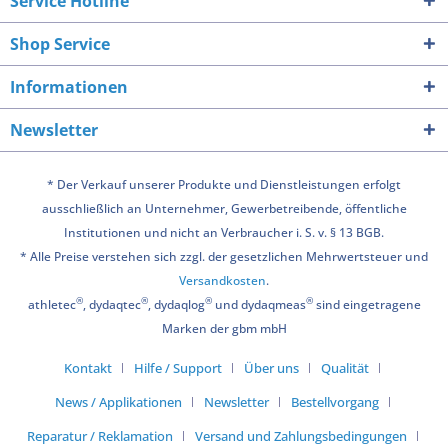
Service Hotline
Shop Service
Informationen
Newsletter
* Der Verkauf unserer Produkte und Dienstleistungen erfolgt
ausschließlich an Unternehmer, Gewerbetreibende, öffentliche
Institutionen und nicht an Verbraucher i. S. v. § 13 BGB.
* Alle Preise verstehen sich zzgl. der gesetzlichen Mehrwertsteuer und
Versandkosten
.
®
®
®
®
athletec
, dydaqtec
, dydaqlog
und dydaqmeas
sind eingetragene
Marken der gbm mbH
Kontakt
Hilfe / Support
Über uns
Qualität
News / Applikationen
Newsletter
Bestellvorgang
Reparatur / Reklamation
Versand und Zahlungsbedingungen