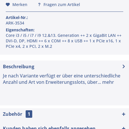
Merken
Fragen zum Artikel
Artikel-Nr.:
ARK-3534
Eigenschaften:
Core i3 / i5 / i7 / i9 12.&13. Generation ++ 2 x GigaBit LAN ++
DVI-D, DP, HDMI ++ 6 x COM ++ 8 x USB ++ 1 x PCIe x16, 1 x
PCIe x4, 2 x PCI, 2 x M.2
Beschreibung
Je nach Variante verfügt er über eine unterschiedliche
Anzahl und Art von Erweiterungsslots, über...
mehr
Zubehör
1
Kunden haben sich ebenfalls angesehen