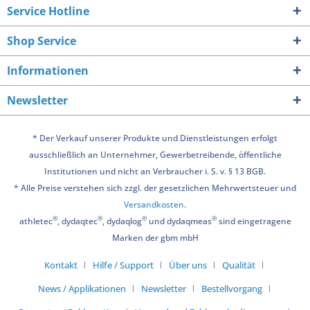
Service Hotline
Shop Service
Informationen
Newsletter
* Der Verkauf unserer Produkte und Dienstleistungen erfolgt
ausschließlich an Unternehmer, Gewerbetreibende, öffentliche
Institutionen und nicht an Verbraucher i. S. v. § 13 BGB.
* Alle Preise verstehen sich zzgl. der gesetzlichen Mehrwertsteuer und
Versandkosten
.
®
®
®
®
athletec
, dydaqtec
, dydaqlog
und dydaqmeas
sind eingetragene
Marken der gbm mbH
Kontakt
Hilfe / Support
Über uns
Qualität
News / Applikationen
Newsletter
Bestellvorgang