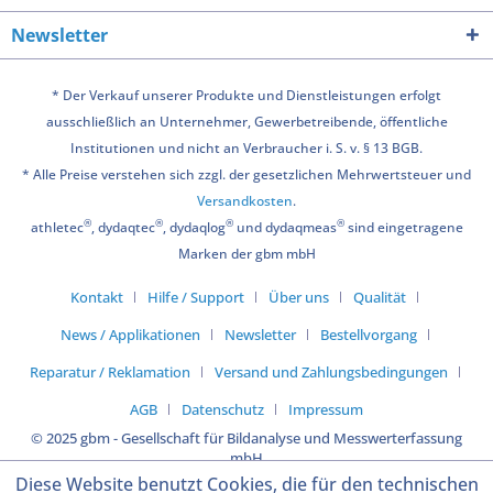
Newsletter
* Der Verkauf unserer Produkte und Dienstleistungen erfolgt
ausschließlich an Unternehmer, Gewerbetreibende, öffentliche
Institutionen und nicht an Verbraucher i. S. v. § 13 BGB.
* Alle Preise verstehen sich zzgl. der gesetzlichen Mehrwertsteuer und
Versandkosten
.
®
®
®
®
athletec
, dydaqtec
, dydaqlog
und dydaqmeas
sind eingetragene
Marken der gbm mbH
Kontakt
Hilfe / Support
Über uns
Qualität
News / Applikationen
Newsletter
Bestellvorgang
Reparatur / Reklamation
Versand und Zahlungsbedingungen
AGB
Datenschutz
Impressum
© 2025 gbm - Gesellschaft für Bildanalyse und Messwerterfassung
mbH
Diese Website benutzt Cookies, die für den technischen