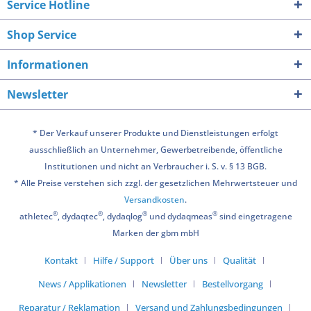
Service Hotline
Shop Service
Informationen
Newsletter
* Der Verkauf unserer Produkte und Dienstleistungen erfolgt
ausschließlich an Unternehmer, Gewerbetreibende, öffentliche
Institutionen und nicht an Verbraucher i. S. v. § 13 BGB.
* Alle Preise verstehen sich zzgl. der gesetzlichen Mehrwertsteuer und
Versandkosten
.
®
®
®
®
athletec
, dydaqtec
, dydaqlog
und dydaqmeas
sind eingetragene
Marken der gbm mbH
Kontakt
Hilfe / Support
Über uns
Qualität
News / Applikationen
Newsletter
Bestellvorgang
Reparatur / Reklamation
Versand und Zahlungsbedingungen