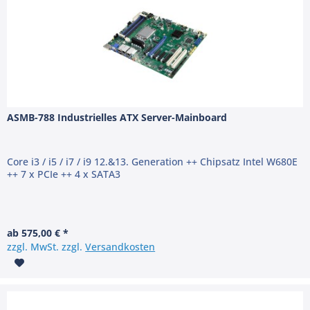
ASMB-788 Industrielles ATX Server-Mainboard
Core i3 / i5 / i7 / i9 12.&13. Generation ++ Chipsatz Intel W680E
++ 7 x PCIe ++ 4 x SATA3
ab 575,00 € *
zzgl. MwSt. zzgl.
Versandkosten