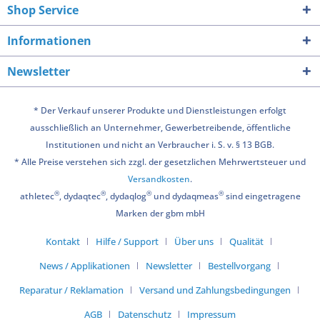
Shop Service
Informationen
Newsletter
* Der Verkauf unserer Produkte und Dienstleistungen erfolgt
ausschließlich an Unternehmer, Gewerbetreibende, öffentliche
Institutionen und nicht an Verbraucher i. S. v. § 13 BGB.
* Alle Preise verstehen sich zzgl. der gesetzlichen Mehrwertsteuer und
Versandkosten
.
®
®
®
®
athletec
, dydaqtec
, dydaqlog
und dydaqmeas
sind eingetragene
Marken der gbm mbH
Kontakt
Hilfe / Support
Über uns
Qualität
News / Applikationen
Newsletter
Bestellvorgang
Reparatur / Reklamation
Versand und Zahlungsbedingungen
AGB
Datenschutz
Impressum