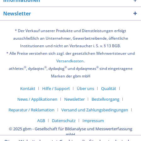
Newsletter
* Der Verkauf unserer Produkte und Dienstleistungen erfolgt
ausschließlich an Unternehmer, Gewerbetreibende, öffentliche
Institutionen und nicht an Verbraucher i. S. v. § 13 BGB.
* Alle Preise verstehen sich zzgl. der gesetzlichen Mehrwertsteuer und
Versandkosten
.
®
®
®
®
athletec
, dydaqtec
, dydaqlog
und dydaqmeas
sind eingetragene
Marken der gbm mbH
Kontakt
Hilfe / Support
Über uns
Qualität
News / Applikationen
Newsletter
Bestellvorgang
Reparatur / Reklamation
Versand und Zahlungsbedingungen
AGB
Datenschutz
Impressum
© 2025 gbm - Gesellschaft für Bildanalyse und Messwerterfassung
mbH