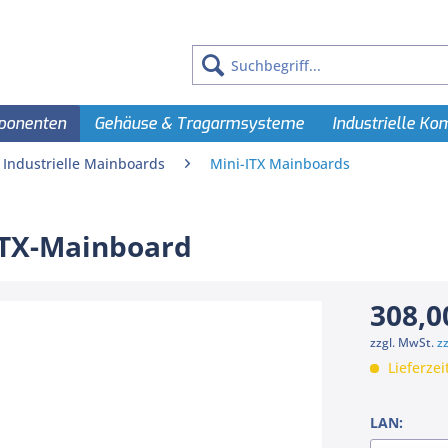
ponenten
Gehäuse & Tragarmsysteme
Industrielle K
Industrielle Mainboards
Mini-ITX Mainboards
-ITX-Mainboard
308,0
zzgl. MwSt.
z
Lieferzei
LAN: