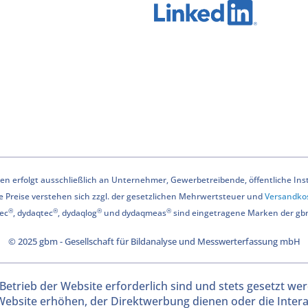
n erfolgt ausschließlich an Unternehmer, Gewerbetreibende, öffentliche Instit
le Preise verstehen sich zzgl. der gesetzlichen Mehrwertsteuer und
Versandko
®
®
®
®
ec
, dydaqtec
, dydaqlog
und dydaqmeas
sind eingetragene Marken der g
© 2025 gbm - Gesellschaft für Bildanalyse und Messwerterfassung mbH
Betrieb der Website erforderlich sind und stets gesetzt we
Website erhöhen, der Direktwerbung dienen oder die Inter