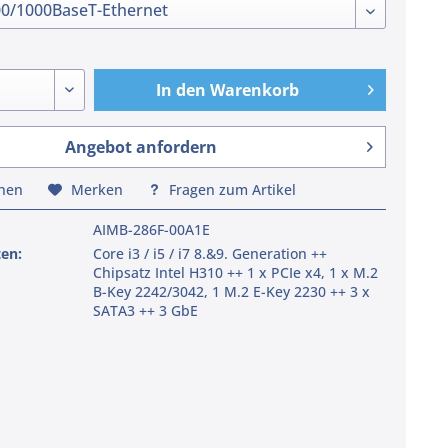
In den
Warenkorb
Angebot anfordern
chen
Merken
Fragen zum Artikel
AIMB-286F-00A1E
ten:
Core i3 / i5 / i7 8.&9. Generation ++
Chipsatz Intel H310 ++ 1 x PCIe x4, 1 x M.2
B-Key 2242/3042, 1 M.2 E-Key 2230 ++ 3 x
SATA3 ++ 3 GbE