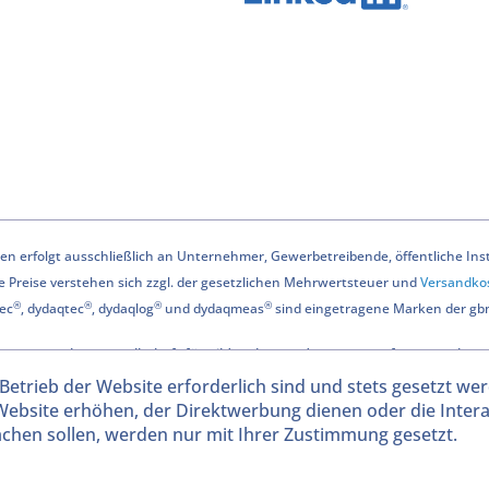
n erfolgt ausschließlich an Unternehmer, Gewerbetreibende, öffentliche Instit
le Preise verstehen sich zzgl. der gesetzlichen Mehrwertsteuer und
Versandko
®
®
®
®
ec
, dydaqtec
, dydaqlog
und dydaqmeas
sind eingetragene Marken der g
© 2025 gbm - Gesellschaft für Bildanalyse und Messwerterfassung mbH
Betrieb der Website erforderlich sind und stets gesetzt we
Website erhöhen, der Direktwerbung dienen oder die Inter
chen sollen, werden nur mit Ihrer Zustimmung gesetzt.