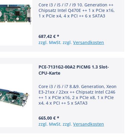
Core i3 / i5 / i7 / i9 10. Generation ++
Chipsatz Intel Q470E ++ 1 x PCIe x16,
1 x PCIe x4, 4 x PCI ++ 6 x SATA3
687,42 € *
zzgl. MwSt. zzgl.
Versandkosten
PCE-7131G2-00A2 PICMG 1.3 Slot-
CPU-Karte
Core i3 / i5 / i7 8.&9. Generation, Xeon
E3-21xx / 22xx ++ Chipsatz Intel C246
++ 1 x PCIe x16, 2 x PCIe x8, 1 x PCIe
x4, 4 x PCI ++ 5 x SATA3
665,00 € *
zzgl. MwSt. zzgl.
Versandkosten