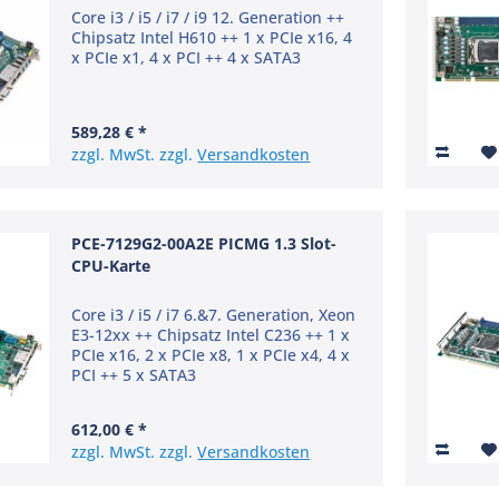
Core i3 / i5 / i7 / i9 12. Generation ++
Chipsatz Intel H610 ++ 1 x PCIe x16, 4
x PCIe x1, 4 x PCI ++ 4 x SATA3
589,28 € *
zzgl. MwSt. zzgl.
Versandkosten
PCE-7129G2-00A2E PICMG 1.3 Slot-
CPU-Karte
Core i3 / i5 / i7 6.&7. Generation, Xeon
E3-12xx ++ Chipsatz Intel C236 ++ 1 x
PCIe x16, 2 x PCIe x8, 1 x PCIe x4, 4 x
PCI ++ 5 x SATA3
612,00 € *
zzgl. MwSt. zzgl.
Versandkosten