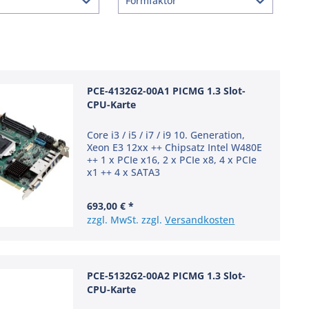
Formfaktor
PICMG 1.3 Half-Size
 2280
PICMG 1.3 Full-Size
PCE-4132G2-00A1 PICMG 1.3 Slot-
CPU-Karte
Core i3 / i5 / i7 / i9 10. Generation,
Xeon E3 12xx ++ Chipsatz Intel W480E
++ 1 x PCIe x16, 2 x PCIe x8, 4 x PCIe
x1 ++ 4 x SATA3
693,00 € *
zzgl. MwSt. zzgl.
Versandkosten
PCE-5132G2-00A2 PICMG 1.3 Slot-
CPU-Karte