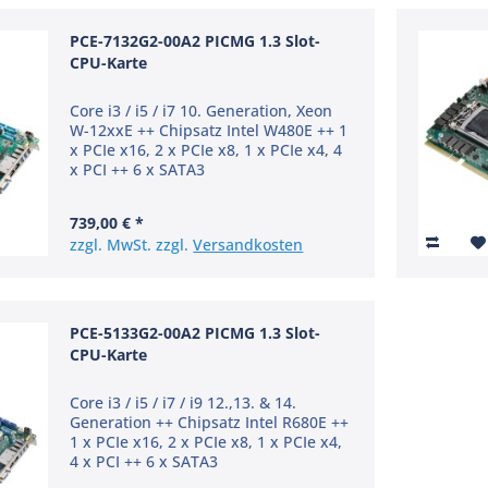
PCE-7132G2-00A2 PICMG 1.3 Slot-
CPU-Karte
Core i3 / i5 / i7 10. Generation, Xeon
W-12xxE ++ Chipsatz Intel W480E ++ 1
x PCIe x16, 2 x PCIe x8, 1 x PCIe x4, 4
x PCI ++ 6 x SATA3
739,00 € *
zzgl. MwSt. zzgl.
Versandkosten
PCE-5133G2-00A2 PICMG 1.3 Slot-
CPU-Karte
Core i3 / i5 / i7 / i9 12.,13. & 14.
Generation ++ Chipsatz Intel R680E ++
1 x PCIe x16, 2 x PCIe x8, 1 x PCIe x4,
4 x PCI ++ 6 x SATA3