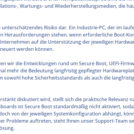
lations-, Wartungs- und Wiederherstellungsmedien, die hä
zu unterschätzendes Risiko dar. Ein Industrie-PC, der im lau
ten Herausforderungen stehen, wenn erforderliche Boot-Ko
e Unternehmen auf die Unterstützung der jeweiligen Hardwa
erneuert werden können.
ten wir die Entwicklungen rund um Secure Boot, UEFI-Firm
nmal mehr die Bedeutung langfristig gepflegter Hardwarep
m sowohl hohe Sicherheitsstandards als auch die langfristig
tärkt diskutiert wird, stellt sich die praktische Relevanz 
boards ist Secure Boot standardmäßig nicht aktiviert, soda
edoch von der jeweiligen Systemkonfiguration abhängt, könne
er Probleme auftreten, steht Ihnen unser Support-Team se
Lösung.