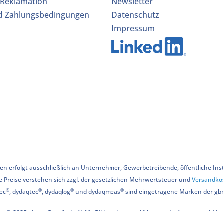
 Reklamation
Newsletter
d Zahlungsbedingungen
Datenschutz
Impressum
n erfolgt ausschließlich an Unternehmer, Gewerbetreibende, öffentliche Instit
le Preise verstehen sich zzgl. der gesetzlichen Mehrwertsteuer und
Versandko
®
®
®
®
ec
, dydaqtec
, dydaqlog
und dydaqmeas
sind eingetragene Marken der g
© 2025 gbm - Gesellschaft für Bildanalyse und Messwerterfassung mbH