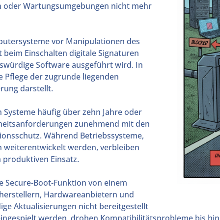
en oder Wartungsumgebungen nicht mehr
putersysteme vor Manipulationen des
 beim Einschalten digitale Signaturen
nswürdige Software ausgeführt wird. In
ige Pflege der zugrunde liegenden
rung darstellt.
n Systeme häufig über zehn Jahre oder
erheitsanforderungen zunehmend mit den
tionsschutz. Während Betriebssysteme,
 weiterentwickelt werden, verbleiben
m produktiven Einsatz.
die Secure-Boot-Funktion von einem
erstellern, Hardwareanbietern und
e Aktualisierungen nicht bereitgestellt
ngespielt werden, drohen Kompatibilitätsprobleme bis hin 