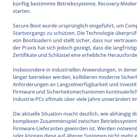
künftig bestimmte Betriebssysteme, Recovery-Medi
starten.
Secure Boot wurde ursprünglich eingeführt, um Com
Startvorgangs zu schützen. Die Technologie überprüft
von Bootloadern und stellt sicher, dass nur vertraue
der Praxis hat sich jedoch gezeigt, dass die langfrist
Zertifikate und Schlüssel eine erhebliche Herausforde
Insbesondere in industriellen Anwendungen, in dene
länger betrieben werden, kollidieren moderne Sich
Anforderungen an Langzeitverfügbarkeit und Investi
Firmware und Sicherheitsmechanismen kontinuierlich
Industrie-PCs oftmals über viele Jahre unverändert i
Die aktuelle Situation macht deutlich, wie abhängig 
komplexen Zusammenspiel zwischen Betriebssystemh
Firmware-Lieferanten geworden ist. Werden notwendig
oder können diese auf älteren Systemen nicht mehr ei