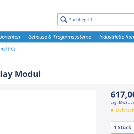
ponenten
Gehäuse & Tragarmsysteme
Industrielle K
nel PCs
play Modul
617,0
zzgl. MwSt.
z
Lieferzei