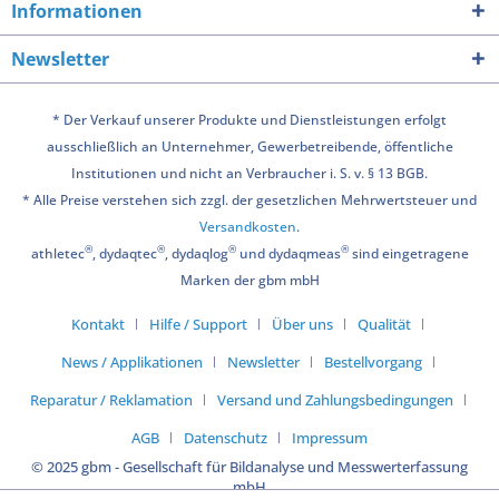
Informationen
Newsletter
* Der Verkauf unserer Produkte und Dienstleistungen erfolgt
ausschließlich an Unternehmer, Gewerbetreibende, öffentliche
Institutionen und nicht an Verbraucher i. S. v. § 13 BGB.
* Alle Preise verstehen sich zzgl. der gesetzlichen Mehrwertsteuer und
Versandkosten
.
®
®
®
®
athletec
, dydaqtec
, dydaqlog
und dydaqmeas
sind eingetragene
Marken der gbm mbH
Kontakt
Hilfe / Support
Über uns
Qualität
News / Applikationen
Newsletter
Bestellvorgang
Reparatur / Reklamation
Versand und Zahlungsbedingungen
AGB
Datenschutz
Impressum
© 2025 gbm - Gesellschaft für Bildanalyse und Messwerterfassung
mbH