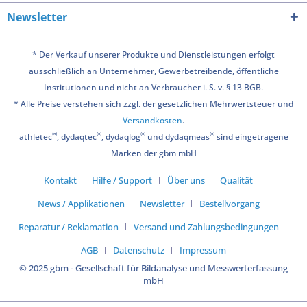
Newsletter
* Der Verkauf unserer Produkte und Dienstleistungen erfolgt
ausschließlich an Unternehmer, Gewerbetreibende, öffentliche
Institutionen und nicht an Verbraucher i. S. v. § 13 BGB.
* Alle Preise verstehen sich zzgl. der gesetzlichen Mehrwertsteuer und
Versandkosten
.
®
®
®
®
athletec
, dydaqtec
, dydaqlog
und dydaqmeas
sind eingetragene
Marken der gbm mbH
Kontakt
Hilfe / Support
Über uns
Qualität
News / Applikationen
Newsletter
Bestellvorgang
Reparatur / Reklamation
Versand und Zahlungsbedingungen
AGB
Datenschutz
Impressum
© 2025 gbm - Gesellschaft für Bildanalyse und Messwerterfassung
mbH