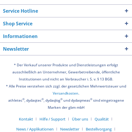
Service Hotline
Shop Service
Informationen
Newsletter
* Der Verkauf unserer Produkte und Dienstleistungen erfolgt
ausschließlich an Unternehmer, Gewerbetreibende, öffentliche
Institutionen und nicht an Verbraucher i. S. v. § 13 BGB.
* Alle Preise verstehen sich zzgl. der gesetzlichen Mehrwertsteuer und
Versandkosten
.
®
®
®
®
athletec
, dydaqtec
, dydaqlog
und dydaqmeas
sind eingetragene
Marken der gbm mbH
Kontakt
Hilfe / Support
Über uns
Qualität
News / Applikationen
Newsletter
Bestellvorgang