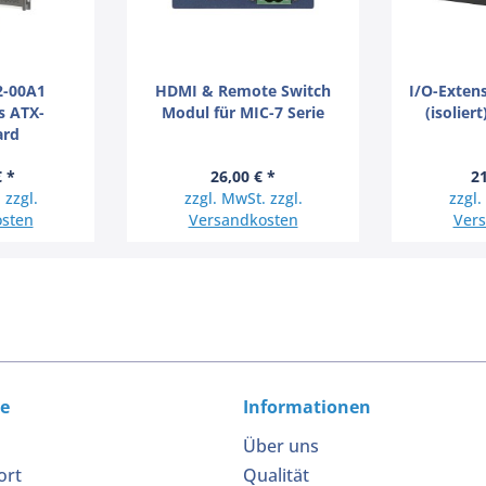
2-00A1
HDMI & Remote Switch
I/O-Exten
es ATX-
Modul für MIC-7 Serie
(isolier
ard
€ *
26,00 € *
21
 zzgl.
zzgl. MwSt. zzgl.
zzgl.
sten
Versandkosten
Ver
ce
Informationen
Über uns
ort
Qualität