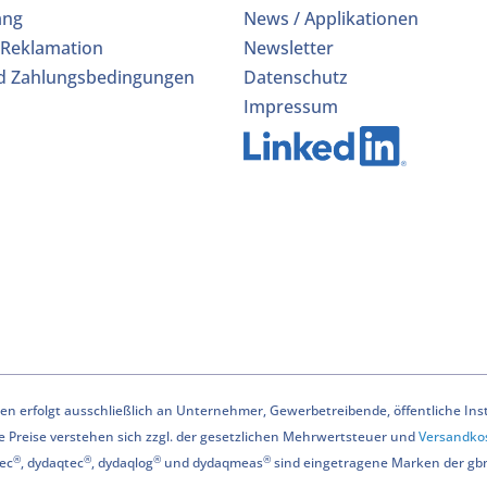
ang
News / Applikationen
 Reklamation
Newsletter
d Zahlungsbedingungen
Datenschutz
Impressum
n erfolgt ausschließlich an Unternehmer, Gewerbetreibende, öffentliche Instit
le Preise verstehen sich zzgl. der gesetzlichen Mehrwertsteuer und
Versandko
®
®
®
®
ec
, dydaqtec
, dydaqlog
und dydaqmeas
sind eingetragene Marken der g