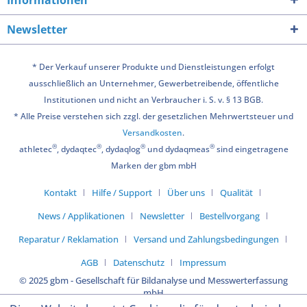
Newsletter
* Der Verkauf unserer Produkte und Dienstleistungen erfolgt
ausschließlich an Unternehmer, Gewerbetreibende, öffentliche
Institutionen und nicht an Verbraucher i. S. v. § 13 BGB.
* Alle Preise verstehen sich zzgl. der gesetzlichen Mehrwertsteuer und
Versandkosten
.
®
®
®
®
athletec
, dydaqtec
, dydaqlog
und dydaqmeas
sind eingetragene
Marken der gbm mbH
Kontakt
Hilfe / Support
Über uns
Qualität
News / Applikationen
Newsletter
Bestellvorgang
Reparatur / Reklamation
Versand und Zahlungsbedingungen
AGB
Datenschutz
Impressum
© 2025 gbm - Gesellschaft für Bildanalyse und Messwerterfassung
mbH