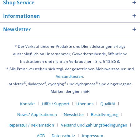
Shop Service
Informationen
Newsletter
* Der Verkauf unserer Produkte und Dienstleistungen erfolgt
ausschließlich an Unternehmer, Gewerbetreibende, öffentliche
Institutionen und nicht an Verbraucher i. S. v. § 13 BGB.
* Alle Preise verstehen sich zzgl. der gesetzlichen Mehrwertsteuer und
Versandkosten
.
®
®
®
®
athletec
, dydaqtec
, dydaqlog
und dydaqmeas
sind eingetragene
Marken der gbm mbH
Kontakt
Hilfe / Support
Über uns
Qualität
News / Applikationen
Newsletter
Bestellvorgang
Reparatur / Reklamation
Versand und Zahlungsbedingungen
AGB
Datenschutz
Impressum