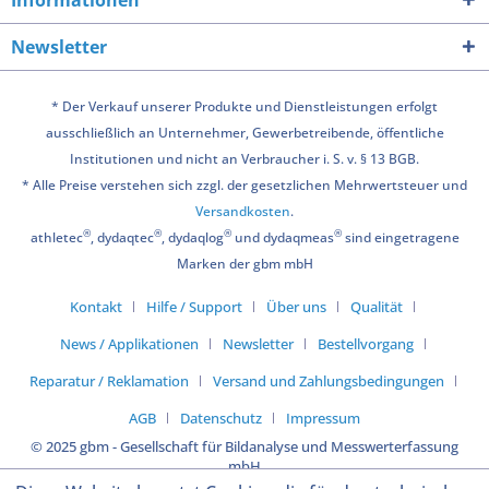
Newsletter
* Der Verkauf unserer Produkte und Dienstleistungen erfolgt
ausschließlich an Unternehmer, Gewerbetreibende, öffentliche
Institutionen und nicht an Verbraucher i. S. v. § 13 BGB.
* Alle Preise verstehen sich zzgl. der gesetzlichen Mehrwertsteuer und
Versandkosten
.
®
®
®
®
athletec
, dydaqtec
, dydaqlog
und dydaqmeas
sind eingetragene
Marken der gbm mbH
Kontakt
Hilfe / Support
Über uns
Qualität
News / Applikationen
Newsletter
Bestellvorgang
Reparatur / Reklamation
Versand und Zahlungsbedingungen
AGB
Datenschutz
Impressum
© 2025 gbm - Gesellschaft für Bildanalyse und Messwerterfassung
mbH