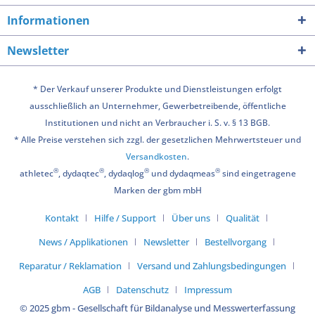
Informationen
Newsletter
* Der Verkauf unserer Produkte und Dienstleistungen erfolgt
ausschließlich an Unternehmer, Gewerbetreibende, öffentliche
Institutionen und nicht an Verbraucher i. S. v. § 13 BGB.
* Alle Preise verstehen sich zzgl. der gesetzlichen Mehrwertsteuer und
Versandkosten
.
®
®
®
®
athletec
, dydaqtec
, dydaqlog
und dydaqmeas
sind eingetragene
Marken der gbm mbH
Kontakt
Hilfe / Support
Über uns
Qualität
News / Applikationen
Newsletter
Bestellvorgang
Reparatur / Reklamation
Versand und Zahlungsbedingungen
AGB
Datenschutz
Impressum
© 2025 gbm - Gesellschaft für Bildanalyse und Messwerterfassung