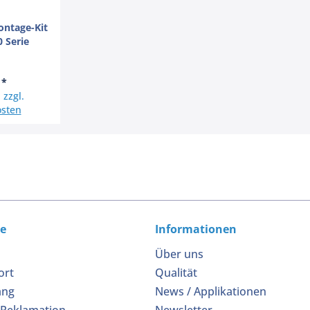
ntage-Kit
 Serie
 *
 zzgl.
sten
ce
Informationen
Über uns
ort
Qualität
ang
News / Applikationen