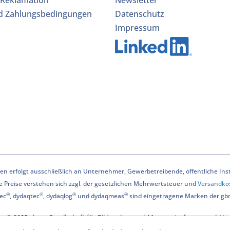
 Reklamation
Newsletter
d Zahlungsbedingungen
Datenschutz
Impressum
n erfolgt ausschließlich an Unternehmer, Gewerbetreibende, öffentliche Instit
le Preise verstehen sich zzgl. der gesetzlichen Mehrwertsteuer und
Versandko
®
®
®
®
ec
, dydaqtec
, dydaqlog
und dydaqmeas
sind eingetragene Marken der g
© 2025 gbm - Gesellschaft für Bildanalyse und Messwerterfassung mbH