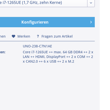
Konfigurieren
chen
Merken
Fragen zum Artikel
UNO-238-C7N1AE
ten:
Core i7-1265UE ++ max. 64 GB DDR4 ++ 2 x
LAN ++ HDMI, DisplayPort ++ 2 x COM ++ 2
x CAN2.0 ++ 6 x USB ++ 2 x M.2