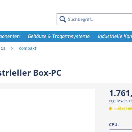
ponenten
Gehäuse & Tragarmsysteme
Industrielle K
PCs
Kompakt
trieller Box-PC
1.761
zzgl. MwSt.
z
Lieferzei
CPU: