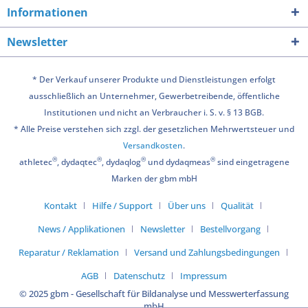
Informationen
Newsletter
* Der Verkauf unserer Produkte und Dienstleistungen erfolgt
ausschließlich an Unternehmer, Gewerbetreibende, öffentliche
Institutionen und nicht an Verbraucher i. S. v. § 13 BGB.
* Alle Preise verstehen sich zzgl. der gesetzlichen Mehrwertsteuer und
Versandkosten
.
®
®
®
®
athletec
, dydaqtec
, dydaqlog
und dydaqmeas
sind eingetragene
Marken der gbm mbH
Kontakt
Hilfe / Support
Über uns
Qualität
News / Applikationen
Newsletter
Bestellvorgang
Reparatur / Reklamation
Versand und Zahlungsbedingungen
AGB
Datenschutz
Impressum
© 2025 gbm - Gesellschaft für Bildanalyse und Messwerterfassung
mbH